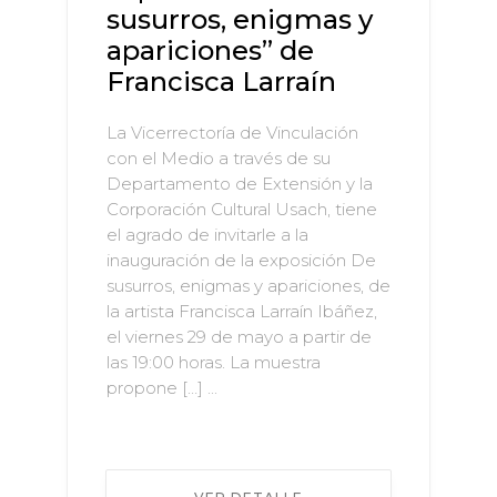
susurros, enigmas y
apariciones” de
Francisca Larraín
La Vicerrectoría de Vinculación
con el Medio a través de su
Departamento de Extensión y la
Corporación Cultural Usach, tiene
el agrado de invitarle a la
inauguración de la exposición De
susurros, enigmas y apariciones, de
la artista Francisca Larraín Ibáñez,
el viernes 29 de mayo a partir de
las 19:00 horas. La muestra
propone […] ...