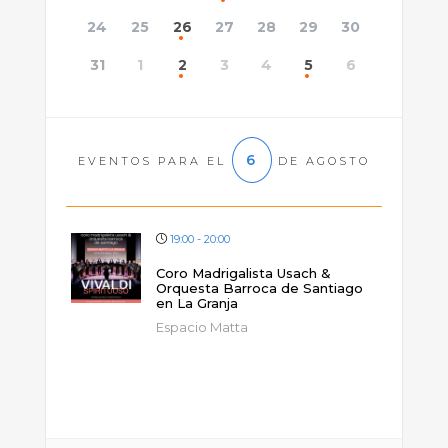
24
25
26
27
28
29
30
31
1
2
3
4
5
6
6
EVENTOS PARA EL
DE AGOSTO
19:00 - 20:00
Coro Madrigalista Usach &
Orquesta Barroca de Santiago
en La Granja
Espacio Matta