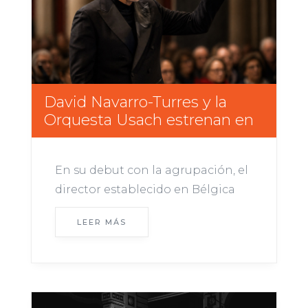
David Navarro-Turres y la
Orquesta Usach estrenan en
Chile una nueva versión de la
“Cuarta” de Mahler
En su debut con la agrupación, el
director establecido en Bélgica
presentará su propio arreglo para
LEER MÁS
la emblemática sinfonía, que será
interpretada junto a la soprano
Tabita Martínez. Con acceso
gratuito, los conciertos se
realizarán este martes 11 y