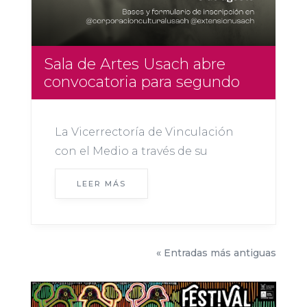
Sala de Artes Usach abre
convocatoria para segundo
semestre 2026
La Vicerrectoría de Vinculación
con el Medio a través de su
Corporación Cultural y el
LEER MÁS
Departamento de Extensión
Usach invitan a artistas visuales,
creadores y colectivos a postular a
la convocatoria para integrar la
« Entradas más antiguas
programación de la Sala de Artes
y Oficios Usach...